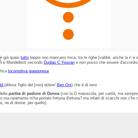
è già quasi
tutto
(eppoi non mancano mica, tra le righe [vabbé, anche la
è s
e Mandelbrot secondo
Duglas C Youvan
e non posso che essere d'accordi
ifica
locomotiva giapponese
ld
(difesa 'figlio del [mio] dolore'
Ben Oni
) che è di nero
ella
partita di pedone di Donna
(con la D maiuscola, per carità, ma sempre
nco ma raramente m'ha portato fortuna (fortuna? ma infatti di scacchi non c'ho
, ne di donne, per quello).