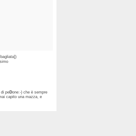
bagliata])
ssimo
 di pe
D
one:-) che è sempre
 mai capito una mazza, e