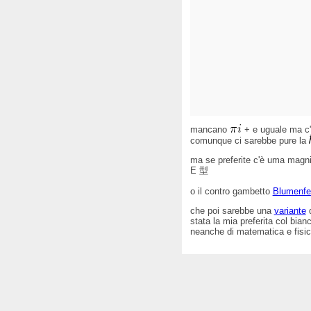
mancano
+ e uguale ma c'
comunque ci sarebbe pure la
ma se preferite c'è uma magn
E 型
o il contro gambetto
Blumenfe
che poi sarebbe una
variante
d
stata la mia preferita col bia
neanche di matematica e fisica